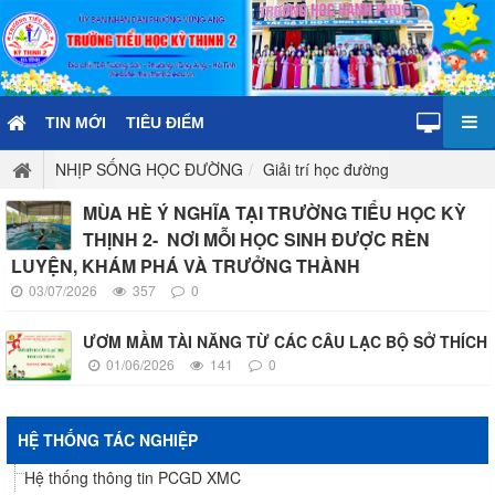
TIN MỚI
TIÊU ĐIỂM
NHỊP SỐNG HỌC ĐƯỜNG
Giải trí học đường
MÙA HÈ Ý NGHĨA TẠI TRƯỜNG TIỂU HỌC KỲ
THỊNH 2- NƠI MỖI HỌC SINH ĐƯỢC RÈN
LUYỆN, KHÁM PHÁ VÀ TRƯỞNG THÀNH
03/07/2026
357
0
ƯƠM MẦM TÀI NĂNG TỪ CÁC CÂU LẠC BỘ SỞ THÍCH
01/06/2026
141
0
HỆ THỐNG TÁC NGHIỆP
Hệ thống thông tin PCGD XMC