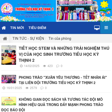
TIN MỚI
TIÊU ĐIỂM
TIN TỨC - SỰ KIỆN
Tin của phòng
TIẾT HỌC STEM VÀ NHỮNG TRẢI NGHIỆM THÚ
VỊ CỦA HỌC SINH TRƯỜNG TIỂU HỌC KỲ
THỊNH 2
14/02/2025
423
0
PHONG TRÀO "XUÂN YÊU THƯƠNG - TẾT NHÂN ÁI"
TẠI LIÊN ĐỘI TRƯỜNG TIỂU HỌC KỲ THỊNH 2
16/01/2025
2579
0
KHÔNG GIAN ĐỌC SÁCH VÀ TƯƠNG TÁC ĐỘI MÔ
HÌNH HIỆU QUẢ TRONG ĐẨY MẠNH PHONG TRÀO
ĐỌC BÁO ĐỘI