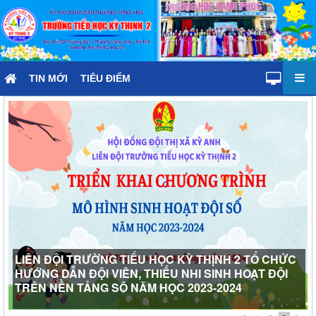
TIN MỚI
TIÊU ĐIỂM
LIÊN ĐỘI TRƯỜNG TIỂU HỌC KỲ THỊNH 2 TỔ CHỨC
HƯỚNG DẪN ĐỘI VIÊN, THIẾU NHI SINH HOẠT ĐỘI
TRÊN NỀN TẢNG SÔ NĂM HỌC 2023-2024