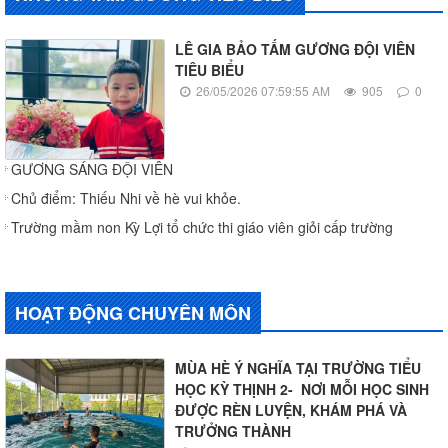
LÊ GIA BẢO TẤM GƯƠNG ĐỘI VIÊN
TIÊU BIỂU
26/05/2026 07:59:55 AM
905
0
GƯƠNG SÁNG ĐỘI VIÊN
Chủ điểm: Thiếu Nhi về hè vui khỏe.
Trường mầm non Kỳ Lợi tổ chức thi giáo viên giỏi cấp trường
HOẠT ĐỘNG CHUYÊN MÔN
MÙA HÈ Ý NGHĨA TẠI TRƯỜNG TIỂU
HỌC KỲ THỊNH 2- NƠI MỖI HỌC SINH
ĐƯỢC RÈN LUYỆN, KHÁM PHÁ VÀ
TRƯỞNG THÀNH