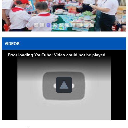
1
2
3
4
5
6
7
8
9
10
VIDEOS
Error loading YouTube: Video could not be played