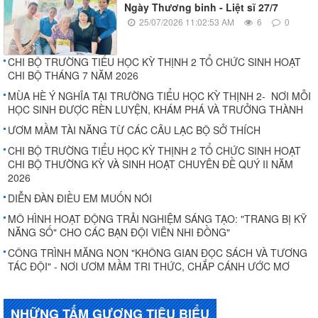
Ngày Thương binh - Liệt sĩ 27/7
25/07/2026 11:02:53 AM
6
0
CHI BỘ TRƯỜNG TIỂU HỌC KỲ THỊNH 2 TỔ CHỨC SINH HOẠT
CHI BỘ THÁNG 7 NĂM 2026
MÙA HÈ Ý NGHĨA TẠI TRƯỜNG TIỂU HỌC KỲ THỊNH 2- NƠI MỖI
HỌC SINH ĐƯỢC RÈN LUYỆN, KHÁM PHÁ VÀ TRƯỞNG THÀNH
ƯƠM MẦM TÀI NĂNG TỪ CÁC CÂU LẠC BỘ SỞ THÍCH
CHI BỘ TRƯỜNG TIỂU HỌC KỲ THỊNH 2 TỔ CHỨC SINH HOẠT
CHI BỘ THƯỜNG KỲ VÀ SINH HOẠT CHUYÊN ĐỀ QUÝ II NĂM
2026
DIỄN ĐÀN ĐIỀU EM MUỐN NÓI
MÔ HÌNH HOẠT ĐỘNG TRẢI NGHIỆM SÁNG TẠO: "TRANG BỊ KỸ
NĂNG SỐ" CHO CÁC BẠN ĐỘI VIÊN NHI ĐỒNG"
CÔNG TRÌNH MĂNG NON "KHÔNG GIAN ĐỌC SÁCH VÀ TƯƠNG
TÁC ĐỘI" - NƠI ƯƠM MẦM TRI THỨC, CHẮP CÁNH ƯỚC MƠ
NHỮNG TẤM GƯƠNG TIÊU BIỂU