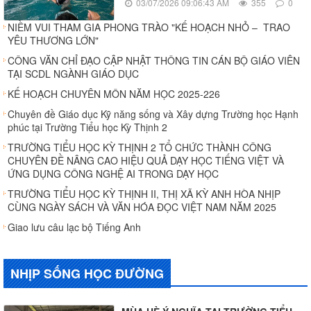
03/07/2026 09:06:43 AM
355
0
NIỀM VUI THAM GIA PHONG TRÀO "KẾ HOẠCH NHỎ – TRAO
YÊU THƯƠNG LỚN"
CÔNG VĂN CHỈ ĐẠO CẬP NHẬT THÔNG TIN CÁN BỘ GIÁO VIÊN
TẠI SCDL NGÀNH GIÁO DỤC
KẾ HOẠCH CHUYÊN MÔN NĂM HỌC 2025-226
Chuyên đề Giáo dục Kỹ năng sống và Xây dựng Trường học Hạnh
phúc tại Trường Tiểu học Kỳ Thịnh 2
TRƯỜNG TIỂU HỌC KỲ THỊNH 2 TỔ CHỨC THÀNH CÔNG
CHUYÊN ĐỀ NÂNG CAO HIỆU QUẢ DẠY HỌC TIẾNG VIỆT VÀ
ỨNG DỤNG CÔNG NGHỆ AI TRONG DẠY HỌC
TRƯỜNG TIỂU HỌC KỲ THỊNH II, THỊ XÃ KỲ ANH HÒA NHỊP
CÙNG NGÀY SÁCH VÀ VĂN HÓA ĐỌC VIỆT NAM NĂM 2025
Giao lưu câu lạc bộ Tiếng Anh
NHỊP SỐNG HỌC ĐƯỜNG