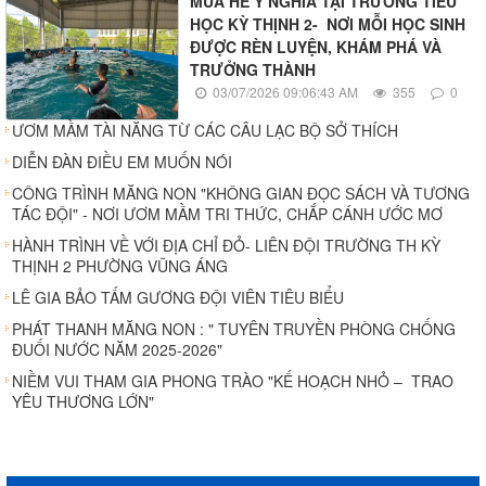
MÙA HÈ Ý NGHĨA TẠI TRƯỜNG TIỂU
HỌC KỲ THỊNH 2- NƠI MỖI HỌC SINH
ĐƯỢC RÈN LUYỆN, KHÁM PHÁ VÀ
TRƯỞNG THÀNH
03/07/2026 09:06:43 AM
355
0
ƯƠM MẦM TÀI NĂNG TỪ CÁC CÂU LẠC BỘ SỞ THÍCH
DIỄN ĐÀN ĐIỀU EM MUỐN NÓI
CÔNG TRÌNH MĂNG NON "KHÔNG GIAN ĐỌC SÁCH VÀ TƯƠNG
TÁC ĐỘI" - NƠI ƯƠM MẦM TRI THỨC, CHẮP CÁNH ƯỚC MƠ
HÀNH TRÌNH VỀ VỚI ĐỊA CHỈ ĐỎ- LIÊN ĐỘI TRƯỜNG TH KỲ
THỊNH 2 PHƯỜNG VŨNG ÁNG
LÊ GIA BẢO TẤM GƯƠNG ĐỘI VIÊN TIÊU BIỂU
PHÁT THANH MĂNG NON : " TUYÊN TRUYỀN PHÒNG CHỐNG
ĐUỐI NƯỚC NĂM 2025-2026"
NIỀM VUI THAM GIA PHONG TRÀO "KẾ HOẠCH NHỎ – TRAO
YÊU THƯƠNG LỚN"