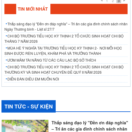
1
2
3
TIN MỚI NHẤT
Thắp sáng đạo lý "Đền ơn đáp nghĩa" – Tri ân các gia đình chính sách nhân
Ngày Thương binh - Liệt sĩ 27/7
CHI BỘ TRƯỜNG TIỂU HỌC KỲ THỊNH 2 TỔ CHỨC SINH HOẠT CHI BỘ
THÁNG 7 NĂM 2026
MÙA HÈ Ý NGHĨA TẠI TRƯỜNG TIỂU HỌC KỲ THỊNH 2- NƠI MỖI HỌC
SINH ĐƯỢC RÈN LUYỆN, KHÁM PHÁ VÀ TRƯỞNG THÀNH
ƯƠM MẦM TÀI NĂNG TỪ CÁC CÂU LẠC BỘ SỞ THÍCH
CHI BỘ TRƯỜNG TIỂU HỌC KỲ THỊNH 2 TỔ CHỨC SINH HOẠT CHI BỘ
THƯỜNG KỲ VÀ SINH HOẠT CHUYÊN ĐỀ QUÝ II NĂM 2026
DIỄN ĐÀN ĐIỀU EM MUỐN NÓI
TIN TỨC - SỰ KIỆN
Thắp sáng đạo lý "Đền ơn đáp nghĩa"
– Tri ân các gia đình chính sách nhân