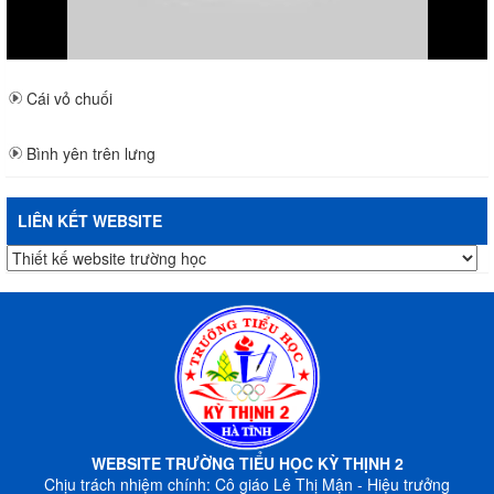
Cái vỏ chuối
Bình yên trên lưng
LIÊN KẾT WEBSITE
WEBSITE TRƯỜNG TIỂU HỌC KỲ THỊNH 2
Chịu trách nhiệm chính: Cô giáo Lê Thị Mận - Hiệu trưởng