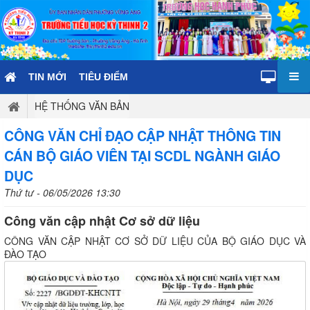
TIN MỚI
TIÊU ĐIỂM
HỆ THỐNG VĂN BẢN
CÔNG VĂN CHỈ ĐẠO CẬP NHẬT THÔNG TIN
CÁN BỘ GIÁO VIÊN TẠI SCDL NGÀNH GIÁO
DỤC
Thứ tư - 06/05/2026 13:30
Công văn cập nhật Cơ sở dữ liệu
CÔNG VĂN CẬP NHẬT CƠ SỞ DỮ LIỆU CỦA BỘ GIÁO DỤC VÀ
ĐÀO TẠO