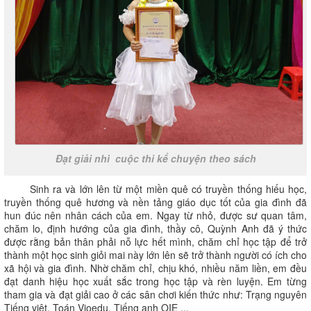
Đạt giải nhì cuộc thi kể chuyện theo sách
Sinh ra và lớn lên từ một miền quê có truyền thống hiếu học,
truyền thống quê hương và nền tảng giáo dục tốt của gia đình đã
hun đúc nên nhân cách của em. Ngay từ nhỏ, được sư quan tâm,
chăm lo, định hướng của gia đình, thầy cô, Quỳnh Anh đã ý thức
được rằng bản thân phải nỗ lực hết mình, chăm chỉ học tập để trở
thành một học sinh giỏi mai này lớn lên sẽ trở thành người có ích cho
xã hội và gia đình. Nhờ chăm chỉ, chịu khó, nhiều năm liền, em đều
đạt danh hiệu học xuất sắc trong học tập và rèn luyện. Em từng
tham gia và đạt giải cao ở các sân chơi kiến thức như: Trạng nguyên
Tiếng việt, Toán Vioedu, Tiếng anh OIE ...