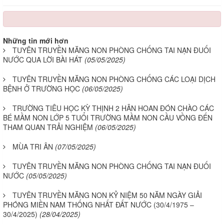
Những tin mới hơn
TUYÊN TRUYỀN MĂNG NON PHÒNG CHỐNG TAI NẠN ĐUỐI
NƯỚC QUA LỜI BÀI HÁT
(05/05/2025)
TUYÊN TRUYỀN MĂNG NON PHÒNG CHỐNG CÁC LOẠI DỊCH
BỆNH Ở TRƯỜNG HỌC
(06/05/2025)
TRƯỜNG TIÊU HỌC KỲ THỊNH 2 HÂN HOAN ĐÓN CHÀO CÁC
BÉ MẦM NON LỚP 5 TUỔI TRƯỜNG MẦM NON CẦU VỒNG ĐẾN
THAM QUAN TRẢI NGHIỆM
(06/05/2025)
MÙA TRI ÂN
(07/05/2025)
TUYÊN TRUYỀN MĂNG NON PHÒNG CHỐNG TAI NẠN ĐUỐI
NƯỚC
(05/05/2025)
TUYÊN TRUYỀN MĂNG NON KỶ NIỆM 50 NĂM NGÀY GIẢI
PHÓNG MIỀN NAM THỐNG NHẤT ĐẤT NƯỚC (30/4/1975 –
30/4/2025)
(28/04/2025)