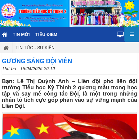
TIN MỚI
TIÊU ĐIỂM
TIN TỨC - SỰ KIỆN
GƯƠNG SÁNG ĐỘI VIÊN
Thứ ba - 15/04/2025 20:10
Bạn: Lê Thị Quỳnh Anh – Liên đội phó liên đội
trường Tiểu học Kỳ Thịnh 2 gương mẫu trong học
tập và say mê công tác Đội, là một trong những
nhân tố tích cực góp phần vào sự vững mạnh của
Liên Đội.