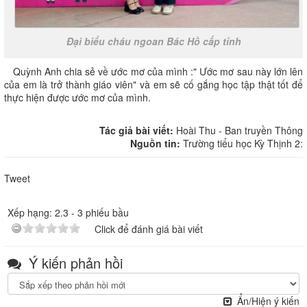
Đại biểu cháu ngoan Bác Hồ cấp tỉnh
Quỳnh Anh chia sẻ về ước mơ của mình :" Ước mơ sau này lớn lên
của em là trở thành giáo viên" và em sẽ cố gắng học tập thật tốt để
thực hiện được ước mơ của mình.
Tác giả bài viết:
Hoài Thu - Ban truyền Thông
Nguồn tin:
Trường tiểu học Kỳ Thịnh 2:
Tweet
Xếp hạng:
2.3
-
3
phiếu bầu
Click để đánh giá bài viết
Ý kiến phản hồi
Ẩn/Hiện ý kiến