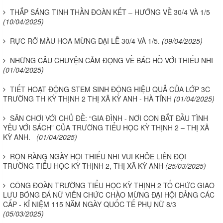
THẮP SÁNG TINH THẦN ĐOÀN KẾT – HƯỚNG VỀ 30/4 VÀ 1/5
(10/04/2025)
RỰC RỠ MÀU HOA MỪNG ĐẠI LỄ 30/4 VÀ 1/5.
(09/04/2025)
NHỮNG CÂU CHUYỆN CẢM ĐỘNG VỀ BÁC HỒ VỚI THIẾU NHI
(01/04/2025)
TIẾT HOẠT ĐỘNG STEM SINH ĐỘNG HIỆU QUẢ CỦA LỚP 3C
TRƯỜNG TH KỲ THỊNH 2 THỊ XÃ KỲ ANH - HÀ TĨNH
(01/04/2025)
SÂN CHƠI VỚI CHỦ ĐỀ: “GIA ĐÌNH - NƠI CON BẮT ĐẦU TÌNH
YÊU VỚI SÁCH” CỦA TRƯỜNG TIỂU HỌC KỲ THỊNH 2 – THỊ XÃ
KỲ ANH.
(01/04/2025)
RỘN RÀNG NGÀY HỘI THIẾU NHI VUI KHỎE LIÊN ĐỘI
TRƯỜNG TIỂU HỌC KỲ THỊNH 2, THỊ XÃ KỲ ANH
(25/03/2025)
CÔNG ĐOÀN TRƯỜNG TIỂU HỌC KỲ THỊNH 2 TỔ CHỨC GIAO
LƯU BÓNG ĐÁ NỮ VIÊN CHỨC CHÀO MỪNG ĐẠI HỘI ĐẢNG CÁC
CẤP - KỈ NIỆM 115 NĂM NGÀY QUỐC TẾ PHỤ NỮ 8/3
(05/03/2025)