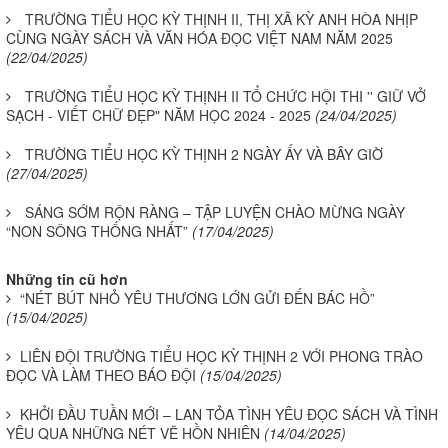
TRƯỜNG TIỂU HỌC KỲ THỊNH II, THỊ XÃ KỲ ANH HÒA NHỊP
CÙNG NGÀY SÁCH VÀ VĂN HÓA ĐỌC VIỆT NAM NĂM 2025
(22/04/2025)
TRƯỜNG TIỂU HỌC KỲ THỊNH II TỔ CHỨC HỘI THI '' GIỮ VỞ
SẠCH - VIẾT CHỮ ĐẸP" NĂM HỌC 2024 - 2025
(24/04/2025)
TRƯỜNG TIỂU HỌC KỲ THỊNH 2 NGÀY ẤY VÀ BÂY GIỜ
(27/04/2025)
SÁNG SỚM RỘN RÀNG – TẬP LUYỆN CHÀO MỪNG NGÀY
“NON SÔNG THỐNG NHẤT”
(17/04/2025)
Những tin cũ hơn
“NÉT BÚT NHỎ YÊU THƯƠNG LỚN GỬI ĐẾN BÁC HỒ”
(15/04/2025)
LIÊN ĐỘI TRƯỜNG TIỂU HỌC KỲ THỊNH 2 VỚI PHONG TRÀO
ĐỌC VÀ LÀM THEO BÁO ĐỘI
(15/04/2025)
KHỞI ĐẦU TUẦN MỚI – LAN TỎA TÌNH YÊU ĐỌC SÁCH VÀ TÌNH
YÊU QUA NHỮNG NÉT VẼ HỒN NHIÊN
(14/04/2025)