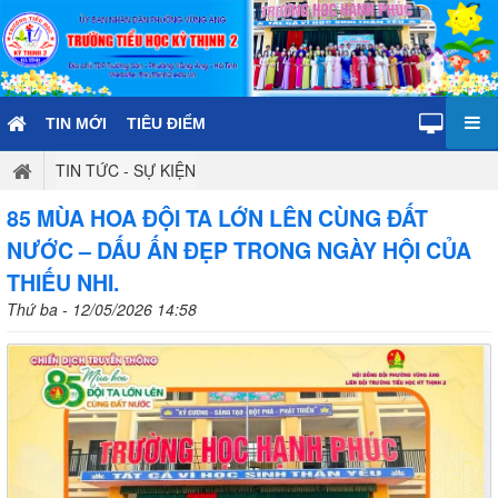
TIN MỚI
TIÊU ĐIỂM
TIN TỨC - SỰ KIỆN
85 MÙA HOA ĐỘI TA LỚN LÊN CÙNG ĐẤT
NƯỚC – DẤU ẤN ĐẸP TRONG NGÀY HỘI CỦA
THIẾU NHI.
Thứ ba - 12/05/2026 14:58