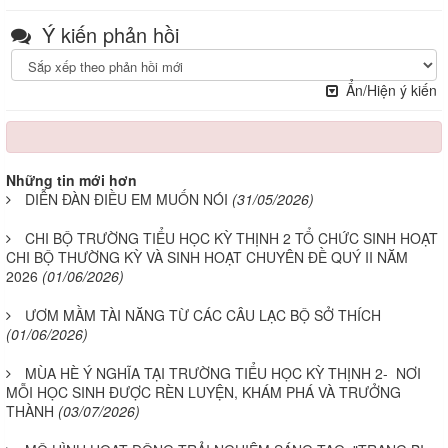
Ý kiến phản hồi
Ẩn/Hiện ý kiến
Những tin mới hơn
DIỄN ĐÀN ĐIỀU EM MUỐN NÓI
(31/05/2026)
CHI BỘ TRƯỜNG TIỂU HỌC KỲ THỊNH 2 TỔ CHỨC SINH HOẠT
CHI BỘ THƯỜNG KỲ VÀ SINH HOẠT CHUYÊN ĐỀ QUÝ II NĂM
2026
(01/06/2026)
ƯƠM MẦM TÀI NĂNG TỪ CÁC CÂU LẠC BỘ SỞ THÍCH
(01/06/2026)
MÙA HÈ Ý NGHĨA TẠI TRƯỜNG TIỂU HỌC KỲ THỊNH 2- NƠI
MỖI HỌC SINH ĐƯỢC RÈN LUYỆN, KHÁM PHÁ VÀ TRƯỞNG
THÀNH
(03/07/2026)