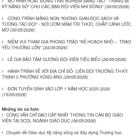
MÔ HÌNH HOẠT ĐỘNG TRẢI NGHIỆM SÁNG TẠO: "TRANG BỊ
KỸ NĂNG SỐ" CHO CÁC BẠN ĐỘI VIÊN NHI ĐỒNG"
(30/05/2026)
CÔNG TRÌNH MĂNG NON "KHÔNG GIAN ĐỌC SÁCH VÀ
TƯƠNG TÁC ĐỘI" - NƠI ƯƠM MẦM TRI THỨC, CHẮP CÁNH ƯỚC
MƠ
(30/05/2026)
NIỀM VUI THAM GIA PHONG TRÀO "KẾ HOẠCH NHỎ – TRAO
YÊU THƯƠNG LỚN"
(24/05/2026)
LÊ GIA BẢO TẤM GƯƠNG ĐỘI VIÊN TIÊU BIỂU
(26/05/2026)
HÀNH TRÌNH VỀ VỚI ĐỊA CHỈ ĐỎ- LIÊN ĐỘI TRƯỜNG TH KỲ
THỊNH 2 PHƯỜNG VŨNG ÁNG
(29/05/2026)
ĐƠN TUYỂN SINH VÀO LỚP 1 NĂM HỌC 2025-2026
(15/05/2026)
Những tin cũ hơn
CÔNG VĂN CHỈ ĐẠO CẬP NHẬT THÔNG TIN CÁN BỘ GIÁO
VIÊN TẠI SCDL NGÀNH GIÁO DỤC
(06/05/2026)
Chuyên đề Giáo dục Kỹ năng sống và Xây dựng Trường học