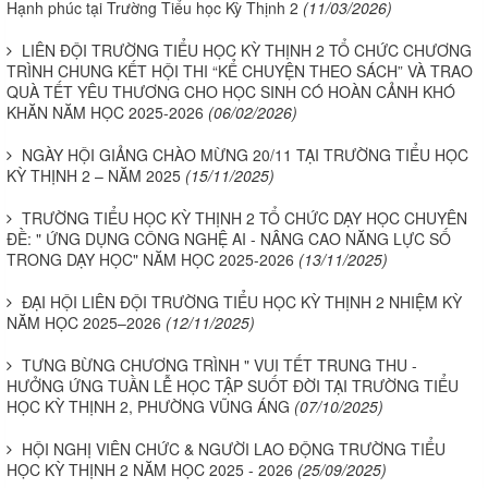
Hạnh phúc tại Trường Tiểu học Kỳ Thịnh 2
(11/03/2026)
LIÊN ĐỘI TRƯỜNG TIỂU HỌC KỲ THỊNH 2 TỔ CHỨC CHƯƠNG
TRÌNH CHUNG KẾT HỘI THI “KỂ CHUYỆN THEO SÁCH” VÀ TRAO
QUÀ TẾT YÊU THƯƠNG CHO HỌC SINH CÓ HOÀN CẢNH KHÓ
KHĂN NĂM HỌC 2025-2026
(06/02/2026)
NGÀY HỘI GIẢNG CHÀO MỪNG 20/11 TẠI TRƯỜNG TIỂU HỌC
KỲ THỊNH 2 – NĂM 2025
(15/11/2025)
TRƯỜNG TIỂU HỌC KỲ THỊNH 2 TỔ CHỨC DẠY HỌC CHUYÊN
ĐỀ: " ỨNG DỤNG CÔNG NGHỆ AI - NÂNG CAO NĂNG LỰC SỐ
TRONG DẠY HỌC" NĂM HỌC 2025-2026
(13/11/2025)
ĐẠI HỘI LIÊN ĐỘI TRƯỜNG TIỂU HỌC KỲ THỊNH 2 NHIỆM KỲ
NĂM HỌC 2025–2026
(12/11/2025)
TƯNG BỪNG CHƯƠNG TRÌNH " VUI TẾT TRUNG THU -
HƯỞNG ỨNG TUẦN LỄ HỌC TẬP SUỐT ĐỜI TẠI TRƯỜNG TIỂU
HỌC KỲ THỊNH 2, PHƯỜNG VŨNG ÁNG
(07/10/2025)
HỘI NGHỊ VIÊN CHỨC & NGƯỜI LAO ĐỘNG TRƯỜNG TIỂU
HỌC KỲ THỊNH 2 NĂM HỌC 2025 - 2026
(25/09/2025)