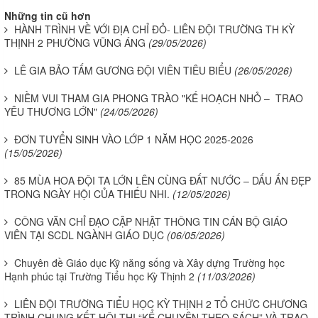
Những tin cũ hơn
HÀNH TRÌNH VỀ VỚI ĐỊA CHỈ ĐỎ- LIÊN ĐỘI TRƯỜNG TH KỲ
THỊNH 2 PHƯỜNG VŨNG ÁNG
(29/05/2026)
LÊ GIA BẢO TẤM GƯƠNG ĐỘI VIÊN TIÊU BIỂU
(26/05/2026)
NIỀM VUI THAM GIA PHONG TRÀO "KẾ HOẠCH NHỎ – TRAO
YÊU THƯƠNG LỚN"
(24/05/2026)
ĐƠN TUYỂN SINH VÀO LỚP 1 NĂM HỌC 2025-2026
(15/05/2026)
85 MÙA HOA ĐỘI TA LỚN LÊN CÙNG ĐẤT NƯỚC – DẤU ẤN ĐẸP
TRONG NGÀY HỘI CỦA THIẾU NHI.
(12/05/2026)
CÔNG VĂN CHỈ ĐẠO CẬP NHẬT THÔNG TIN CÁN BỘ GIÁO
VIÊN TẠI SCDL NGÀNH GIÁO DỤC
(06/05/2026)
Chuyên đề Giáo dục Kỹ năng sống và Xây dựng Trường học
Hạnh phúc tại Trường Tiểu học Kỳ Thịnh 2
(11/03/2026)
LIÊN ĐỘI TRƯỜNG TIỂU HỌC KỲ THỊNH 2 TỔ CHỨC CHƯƠNG
TRÌNH CHUNG KẾT HỘI THI “KỂ CHUYỆN THEO SÁCH” VÀ TRAO