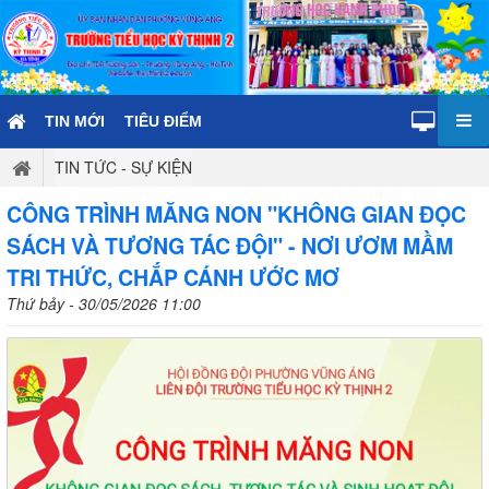
TIN MỚI
TIÊU ĐIỂM
TIN TỨC - SỰ KIỆN
CÔNG TRÌNH MĂNG NON "KHÔNG GIAN ĐỌC
SÁCH VÀ TƯƠNG TÁC ĐỘI" - NƠI ƯƠM MẦM
TRI THỨC, CHẮP CÁNH ƯỚC MƠ
Thứ bảy - 30/05/2026 11:00