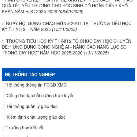
QUÀ TẾT YÊU THƯƠNG CHO HỌC SINH CÓ HOÀN CẢNH KHÓ
KHĂN NĂM HỌC 2025-2026
(06/02/2026)
NGÀY HỘI GIẢNG CHÀO MỪNG 20/11 TẠI TRƯỜNG TIỂU HỌC
KỲ THỊNH 2 – NĂM 2025
(15/11/2025)
TRƯỜNG TIỂU HỌC KỲ THỊNH 2 TỔ CHỨC DẠY HỌC CHUYÊN
ĐỀ: " ỨNG DỤNG CÔNG NGHỆ AI - NÂNG CAO NĂNG LỰC SỐ
TRONG DẠY HỌC" NĂM HỌC 2025-2026
(13/11/2025)
HỆ THỐNG TÁC NGHIỆP
Hệ thống thông tin PCGD XMC
Cổng đào tạo bồi dưỡng trực tuyến
Hệ thống quản lý giáo dục
Kiểm định chất lượng giáo dục
Trường học kết nối