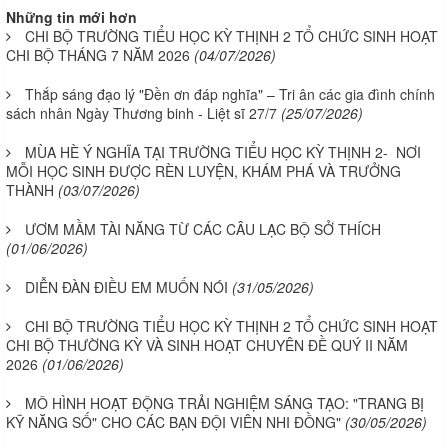
Những tin mới hơn
CHI BỘ TRƯỜNG TIỂU HỌC KỲ THỊNH 2 TỔ CHỨC SINH HOẠT
CHI BỘ THÁNG 7 NĂM 2026
(04/07/2026)
Thắp sáng đạo lý "Đền ơn đáp nghĩa" – Tri ân các gia đình chính
sách nhân Ngày Thương binh - Liệt sĩ 27/7
(25/07/2026)
MÙA HÈ Ý NGHĨA TẠI TRƯỜNG TIỂU HỌC KỲ THỊNH 2- NƠI
MỖI HỌC SINH ĐƯỢC RÈN LUYỆN, KHÁM PHÁ VÀ TRƯỞNG
THÀNH
(03/07/2026)
ƯƠM MẦM TÀI NĂNG TỪ CÁC CÂU LẠC BỘ SỞ THÍCH
(01/06/2026)
DIỄN ĐÀN ĐIỀU EM MUỐN NÓI
(31/05/2026)
CHI BỘ TRƯỜNG TIỂU HỌC KỲ THỊNH 2 TỔ CHỨC SINH HOẠT
CHI BỘ THƯỜNG KỲ VÀ SINH HOẠT CHUYÊN ĐỀ QUÝ II NĂM
2026
(01/06/2026)
MÔ HÌNH HOẠT ĐỘNG TRẢI NGHIỆM SÁNG TẠO: "TRANG BỊ
KỸ NĂNG SỐ" CHO CÁC BẠN ĐỘI VIÊN NHI ĐỒNG"
(30/05/2026)