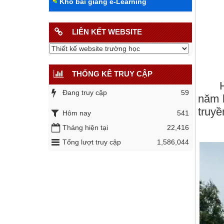
Kho bài giảng e-Learning
LIÊN KẾT WEBSITE
THỐNG KÊ TRUY CẬP
Hành 
Đang truy cập
59
năm h
truyề
Hôm nay
541
Tháng hiện tại
22,416
Tổng lượt truy cập
1,586,044