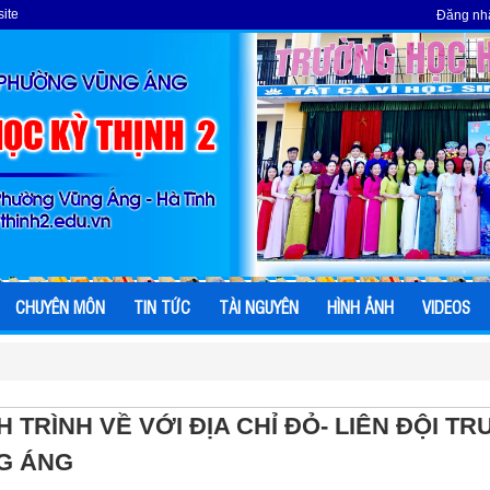
ite
Đăng nh
CHUYÊN MÔN
TIN TỨC
TÀI NGUYÊN
HÌNH ẢNH
VIDEOS
 TRÌNH VỀ VỚI ĐỊA CHỈ ĐỎ- LIÊN ĐỘI 
G ÁNG