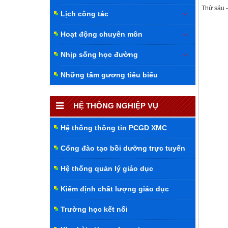
Thứ sáu -
Lịch công tác
Hoạt động chuyên môn
Nhịp sống học đường
Những tấm gương tiêu biểu
HỆ THỐNG NGHIỆP VỤ
Hệ thống thông tin PCGD XMC
Cổng đào tạo bồi dưỡng trực tuyến
Hệ thống quản lý giáo dục
Kiểm định chất lượng giáo dục
Trường học kết nối