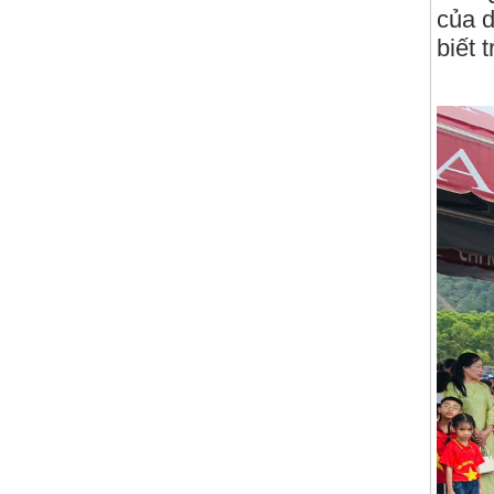
của d
biết 