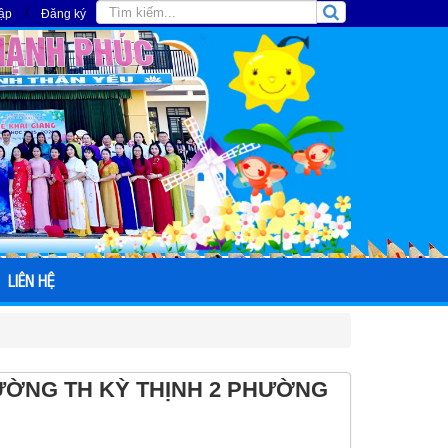
/
ập
Đăng ký
LIÊN HỆ
TRƯỜNG TH KỲ THỊNH 2 PHƯỜNG