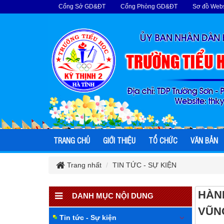
Cổng Sở GD&ĐT
Cổng Phòng GD&ĐT
Sơ đồ Webs
TRANG CHỦ
GIỚI THIỆU
TỔ CHỨC
VĂN BẢN
Trang nhất
TIN TỨC - SỰ KIỆN
HÀNH
DANH MỤC NỘI DUNG
VŨN
Tin tức - Sự kiện